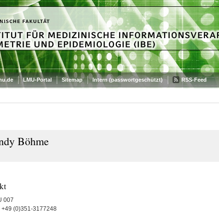
mu.de
LMU-Portal
Sitemap
Intern (passwortgeschützt)
RSS-Feed
ndy Böhme
kt
U 007
+49 (0)351-3177248