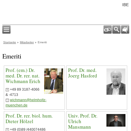
IBE
Startseite
Mitarbeiter
Emeriti
Emeriti
Prof. (em.) Dr.
Prof. Dr. med.
med. Dr. rer. nat.
Joerg Hasford
Wichmann Erich
+49 89 3187-4066
& -4713
wichmann@helmholtz-
muenchen.de
Prof. Dr. rer. biol. hum.
Univ. Prof. Dr.
Dieter Hölzel
Ulrich
Mansmann
+49 (0)89 /440074486