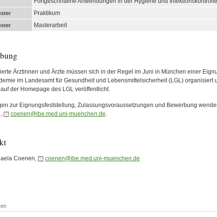
Fortgeschrittene Anwendungen in der Hygiene und Infektionskontroll
Praktikum
ster
Masterarbeit
ster
rbung
sierte Ärztinnen und Ärzte müssen sich in der Regel im Juni in München einer Eign
demie im Landesamt für Gesundheit und Lebensmittelsicherheit (LGL) organisiert u
auf der Homepage des LGL veröffentlicht.
gen zur Eignungsfeststellung, Zulassungsvoraussetzungen und Bewerbung wenden 
,
coenen@ibe.med.uni-muenchen.de
.
kt
haela Coenen,
coenen@ibe.med.uni-muenchen.de
ken