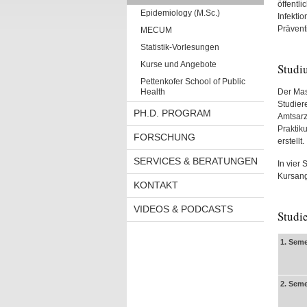
öffentl
Epidemiology (M.Sc.)
Infekti
Prävent
MECUM
Statistik-Vorlesungen
Kurse und Angebote
Studi
Pettenkofer School of Public
Health
Der Mas
Studie
PH.D. PROGRAM
Amtsar
Praktik
FORSCHUNG
erstellt.
SERVICES & BERATUNGEN
In vier
Kursang
KONTAKT
VIDEOS & PODCASTS
Studi
1. Seme
2. Seme