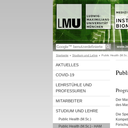
www.l
Startseite
Studium und Lehre
Public Health (M.Sc
AKTUELLES
Publ
COVID-19
LEHRSTÜHLE UND
Progr
PROFESSUREN
Der Mas
MITARBEITER
des Mas
STUDIUM UND LEHRE
Die Spe
Public Health (M.Sc.)
Kompete
Forschu
Public Health (M.Sc.) - HAM