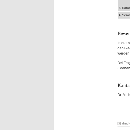
3. Seme
4. Seme
Bewe
Interes
der Aka
werden 
Bei Fra
Coenen
Konta
Dr. Mic
druc