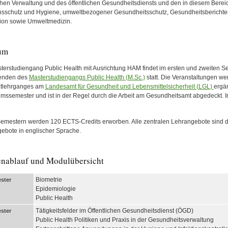
ichen Verwaltung und des öffentlichen Gesundheitsdiensts und den in diesem Ber
onsschutz und Hygiene, umweltbezogener Gesundheitsschutz, Gesundheitsberichte
ion sowie Umweltmedizin.
um
terstudiengang Public Health mit Ausrichtung HAM findet im ersten und zweiten S
renden des
Masterstudiengangs Public Health (M.Sc.)
statt. Die Veranstaltungen we
ztlehrganges am
Landesamt für Gesundheit und Lebensmittelsicherheit (LGL)
ergän
umssemester und ist in der Regel durch die Arbeit am Gesundheitsamt abgedeckt. I
 Semestern werden 120 ECTS-Credits erworben. Alle zentralen Lehrangebote sind 
ebote in englischer Sprache.
enablauf und Modulübersicht
Biometrie
ster
Epidemiologie
Public Health
Tätigkeitsfelder im Öffentlichen Gesundheitsdienst (ÖGD)
ster
Public Health Politiken und Praxis in der Gesundheitsverwaltung