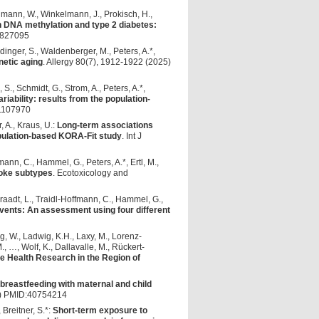
thmann, W., Winkelmann, J., Prokisch, H.,
n DNA methylation and type 2 diabetes:
9827095
idinger, S., Waldenberger, M., Peters, A.*,
netic aging
. Allergy 80(7), 1912-1922 (2025)
 S., Schmidt, G., Strom, A., Peters, A.*,
iability: results from the population-
41107970
, A., Kraus, U.:
Long-term associations
opulation-based KORA-Fit study
. Int J
mann, C., Hammel, G., Peters, A.*, Ertl, M.,
roke subtypes
. Ecotoxicology and
Braadt, L., Traidl-Hoffmann, C., Hammel, G.,
 events: An assessment using four different
nig, W., Ladwig, K.H., Laxy, M., Lorenz-
, …, Wolf, K., Dallavalle, M., Rückert-
e Health Research in the Region of
breastfeeding with maternal and child
ew) PMID:40754214
 Breitner, S.*:
Short-term exposure to