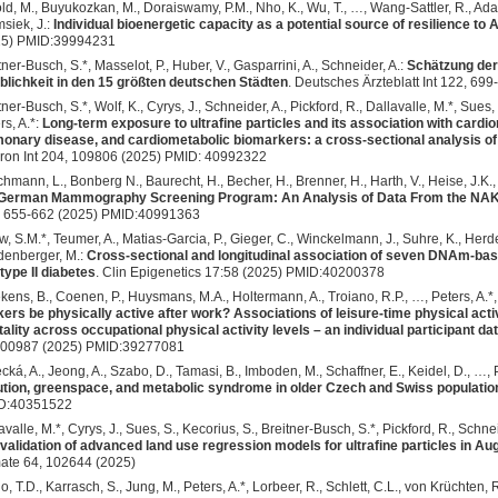
ld, M., Buyukozkan, M., Doraiswamy, P.M., Nho, K., Wu, T., …, Wang-Sattler, R., Adam
siek, J.:
Individual bioenergetic capacity as a potential source of resilience to
25) PMID:39994231
tner-Busch, S.*, Masselot, P., Huber, V., Gasparrini, A., Schneider, A.:
Schätzung der 
blichkeit in den 15 größten deutschen Städten
. Deutsches Ärzteblatt Int 122, 699
tner-Busch, S.*, Wolf, K., Cyrys, J., Schneider, A., Pickford, R., Dallavalle, M.*, Sues,
rs, A.*:
Long-term exposure to ultrafine particles and its association with cardi
onary disease, and cardiometabolic biomarkers: a cross-sectional analysis o
ron Int 204, 109806 (2025) PMID: 40992322
hmann, L., Bonberg N., Baurecht, H., Becher, H., Brenner, H., Harth, V., Heise, J.K.,
 German Mammography Screening Program: An Analysis of Data From the NAK
, 655-662 (2025) PMID:40991363
, S.M.*, Teumer, A., Matias-Garcia, P., Gieger, C., Winckelmann, J., Suhre, K., Herde
enberger, M.:
Cross-sectional and longitudinal association of seven DNAm-ba
type II diabetes
. Clin Epigenetics 17:58 (2025) PMID:40200378
ekens, B., Coenen, P., Huysmans, M.A., Holtermann, A., Troiano, R.P., …, Peters, A.*
ers be physically active after work? Associations of leisure-time physical acti
ality across occupational physical activity levels – an individual participant d
100987 (2025) PMID:39277081
cká, A., Jeong, A., Szabo, D., Tamasi, B., Imboden, M., Schaffner, E., Keidel, D., …, 
ution, greenspace, and metabolic syndrome in older Czech and Swiss populatio
D:40351522
avalle, M.*, Cyrys, J., Sues, S., Kecorius, S., Breitner-Busch, S.*, Pickford, R., Schneid
validation of advanced land use regression models for ultrafine particles in
ate 64, 102644 (2025)
lo, T.D., Karrasch, S., Jung, M., Peters, A.*, Lorbeer, R., Schlett, C.L., von Krüchten, 