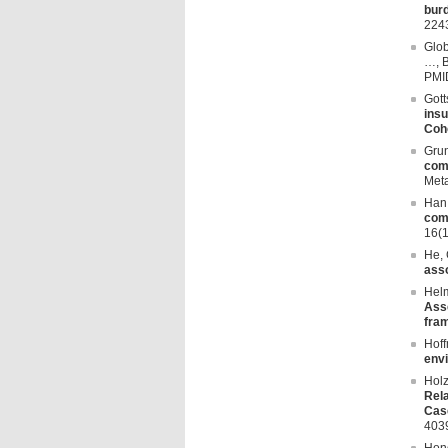
burd
224
Glob
…, B
PMI
Gott
insu
Coh
Grun
comp
Met
Han,
comp
16(1
He, 
asso
Helm
Asse
fra
Hoffm
envi
Holz
Rela
Case
403