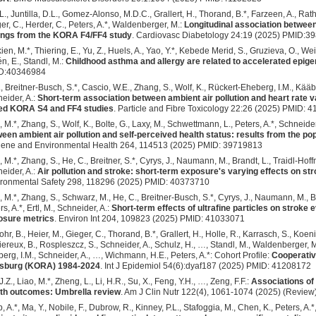
 L., Juntilla, D.L., Gomez-Alonso, M.D.C., Grallert, H., Thorand, B.*, Farzeen, A., Ra
er, C., Herder, C., Peters, A.*, Waldenberger, M.:
Longitudinal association betwee
ings from the KORA F4/FF4 study
. Cardiovasc Diabetology 24:19 (2025) PMID:3
ien, M.*, Thiering, E., Yu, Z., Huels, A., Yao, Y.*, Kebede Merid, S., Gruzieva, O., We
n, E., Standl, M.:
Childhood asthma and allergy are related to accelerated epige
D:40346984
Y., Breitner-Busch, S.*, Cascio, W.E., Zhang, S., Wolf, K., Rückert-Eheberg, I.M., Kääb,
eider, A.:
Short-term association between ambient air pollution and heart rate var
ed KORA S4 and FF4 studies
. Particle and Fibre Toxicology 22:26 (2025) PMID: 
, M.*, Zhang, S., Wolf, K., Bolte, G., Laxy, M., Schwettmann, L., Peters, A.*, Schneider
een ambient air pollution and self-perceived health status: results from the p
ene and Environmental Health 264, 114513 (2025) PMID: 39719813
, M.*, Zhang, S., He, C., Breitner, S.*, Cyrys, J., Naumann, M., Brandt, L., Traidl-Hoff
eider, A.:
Air pollution and stroke: short-term exposure's varying effects on st
ronmental Safety 298, 118296 (2025) PMID: 40373710
, M.*, Zhang, S., Schwarz, M., He, C., Breitner-Busch, S.*, Cyrys, J., Naumann, M., 
rs, A.*, Ertl, M., Schneider, A.:
Short-term effects of ultrafine particles on stroke
osure metrics
. Environ Int 204, 109823 (2025) PMID: 41033071
ohr, B., Heier, M., Gieger, C., Thorand, B.*, Grallert, H., Holle, R., Karrasch, S., Koe
ereux, B., Rospleszcz, S., Schneider, A., Schulz, H., …, Standl, M., Waldenberger, M.
erg, I.M., Schneider, A., …, Wichmann, H.E., Peters, A.*: Cohort Profile:
Cooperativ
sburg (KORA) 1984-2024
. Int J Epidemiol 54(6):dyaf187 (2025) PMID: 41208172
 J.Z., Liao, M.*, Zheng, L., Li, H.R., Su, X., Feng, Y.H., …, Zeng, F.F.:
Associations of 
th outcomes: Umbrella review
. Am J Clin Nutr 122(4), 1061-1074 (2025) (Revi
, A.*, Ma, Y., Nobile, F., Dubrow, R., Kinney, P.L., Stafoggia, M., Chen, K., Peters, A.*,