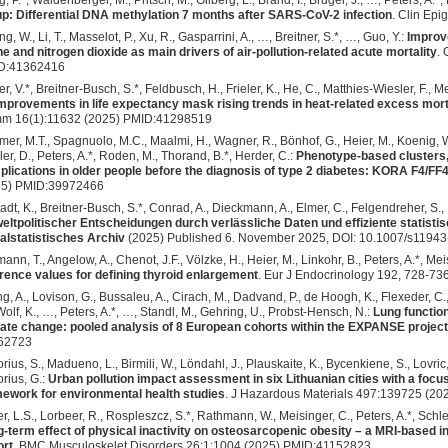
, P.*, Waldenberger, M., Pritsch, M., Gilberg, L., Brand, I., Bruger, J., …, Peters, A.*,
p: Differential DNA methylation 7 months after SARS-CoV-2 infection
. Clin Ep
g, W., Li, T., Masselot, P., Xu, R., Gasparrini, A., …, Breitner, S.*, …, Guo, Y.:
Improve
e and nitrogen dioxide as main drivers of air-pollution-related acute mortality
. 
D:41362416
r, V.*, Breitner-Busch, S.*, Feldbusch, H., Frieler, K., He, C., Matthies-Wiesler, F., M
mprovements in life expectancy mask rising trends in heat-related excess mortal
m 16(1):11632 (2025) PMID:41298519
er, M.T., Spagnuolo, M.C., Maalmi, H., Wagner, R., Bönhof, G., Heier, M., Koenig, W
ler, D., Peters, A.*, Roden, M., Thorand, B.*, Herder, C.:
Phenotype-based clusters,
lications in older people before the diagnosis of type 2 diabetes: KORA F4/FF
25) PMID:39972466
tadt, K., Breitner-Busch, S.*, Conrad, A., Dieckmann, A., Elmer, C., Felgendreher, S., 
ltpolitischer Entscheidungen durch verlässliche Daten und effiziente statist
alstatistisches Archiv
(2025) Published 6. November 2025, DOI: 10.1007/s1194
rmann, T., Angelow, A., Chenot, J.F., Völzke, H., Heier, M., Linkohr, B., Peters, A.*, Meis
rence values for defining thyroid enlargement
. Eur J Endocrinology 192, 728-7
g, A., Lovison, G., Bussaleu, A., Cirach, M., Dadvand, P., de Hoogh, K., Flexeder, C.,
Wolf, K., …, Peters, A.*, …, Standl, M., Gehring, U., Probst-Hensch, N.:
Lung function
ate change: pooled analysis of 8 European cohorts within the EXPANSE project
62723
rius, S., Madueno, L., Birmili, W., Löndahl, J., Plauskaite, K., Bycenkiene, S., Lovric
rius, G.:
Urban pollution impact assessment in six Lithuanian cities with a focus
ework for environmental health studies
. J Hazardous Materials 497:139725 (2
er, L.S., Lorbeer, R., Rospleszcz, S.*, Rathmann, W., Meisinger, C., Peters, A.*, Schlet
-term effect of physical inactivity on osteosarcopenic obesity – a MRI-based i
ort
. BMC Musculoskelet Disorders 26:1:1004 (2025) PMID:41152823