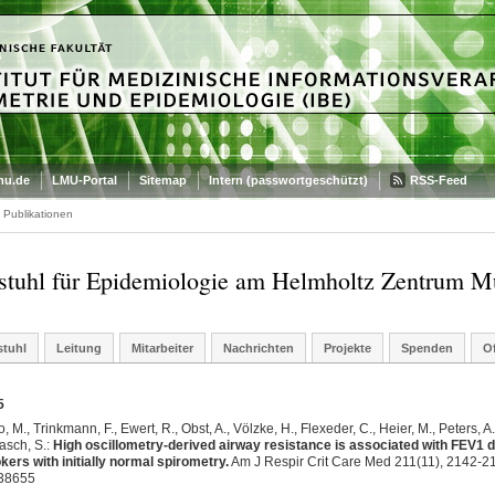
mu.de
LMU-Portal
Sitemap
Intern (passwortgeschützt)
RSS-Feed
Publikationen
stuhl für Epidemiologie am Helmholtz Zentrum M
stuhl
Leitung
Mitarbeiter
Nachrichten
Projekte
Spenden
Of
5
, M., Trinkmann, F., Ewert, R., Obst, A., Völzke, H., Flexeder, C., Heier, M., Peters, A.
asch, S.:
High oscillometry-derived airway resistance is associated with FEV1 d
ers with initially normal spirometry.
Am J Respir Crit Care Med 211(11), 2142-2
38655