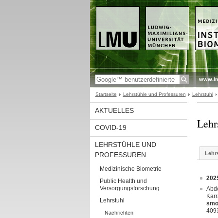
www.l
Startseite
Lehrstühle und Professuren
Lehrstuhl
AKTUELLES
Lehr
COVID-19
LEHRSTÜHLE UND
Lehr
PROFESSUREN
Medizinische Biometrie
202
Public Health und
Versorgungsforschung
Abdo
Karr
Lehrstuhl
smok
409
Nachrichten