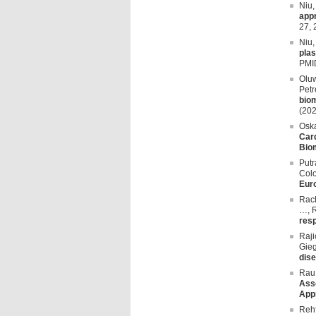
Niu,
appr
27,
Niu,
plas
PMI
Oluw
Petr
biom
(20
Oska
Card
Bio
Putr
Colo
Euro
Rach
…, R
resp
Raji
Gieg
dis
Rau,
Asso
App
Rehf