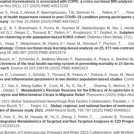
spinal myosteatosis is associated with COPD: a cross-sectional MRI analysis
ir Res 26(1), 217 (2025) PMID:40517233
er, S., Frost, J., Ahnert, P., Baernighausen, T.W., Brenner, H., …, Peters, A.*, …, Thie
y of health impairment related to post COVID-19 condition among participants o
many
. Sci Rep 15:25830 (2025) PMID:40670423
, Q., Xi, Y., Brandmaier, S., Fuchs, M., Huemer, M., Waldenberger, M., Niu, J., Herd
of, G.J., Gieger, C., Thorand, B.*, Peters, A.*, Rospleszcz, S.*, Grallert, H.:
Subpheno
en clustering in the population-based KORA cohort
. Diabetes Obes Metab 27(1)
 L., Hepp, T., Winkelmann, M., Peters, A.*, Heier, M., Niendorf, T., Pischon, T., …, Gati
hology: Cross-sectional deep learning-based analysis on 25, 073 non-contra
ing 26, 895-907 (2025) PMID:40052574
busch, H.*, Schneider, A., Matthies-Wiesler, F., Matzarakis, A., Peters, A., Breitner-B
ctiveness of the heat health warning system in preventing mortality in 15 Germa
roach
. Environ Int 203:109746 (2025) PMID:40882423
er, D., Linseisen, J., Schmitz, T., Thorand, B., Peters, A.*, Petrera, A., Heier, M., Meis
ke and inflammation parameters in two distinct population-based studies
. Comm
 Z.*, Yan, X., Wang-Sattler, R., Covic, M., Yu, G., Ge, F., …, Sharma, S., Molnos, S.,
…, Gieger, C.:
Metabolomics Reveals Reasons for the Efficacy of Acupuncture in 
olysis and Mitochondrial Citrate in Migraine Relief
. Phenomics (2025) (https://d
2021 Global Subarachnoid Hemorrhage Risk Factors Collaborators, Rautalin, I., Volo
tner-Busch, S.*, …, Feigin, V.L.:
Global, regional, and national burden of nontrau
en of disease study 2021
. JAMA Neurol 82(8), 765-787 (2025) PMID:40406922
J., Han, S., Shi, M., Harada, M., Yu, S., Zheng, J., Prehn, C., …, Linkohr, B., Thorand,
ntegrative Metabolomics of Targeted and Non-Targeted Analyses in T2D Progre
D:41335123
al Burden of Cardiovascular Diseases and Risks 2023 Collaborators, with Breitner