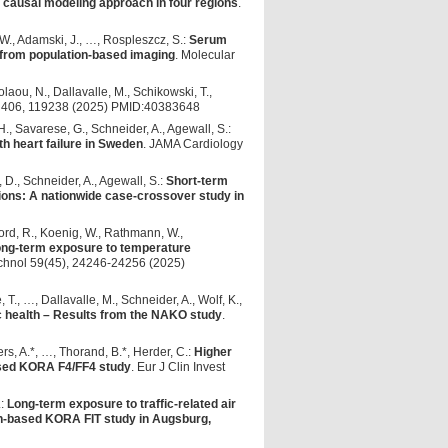
a causal modeling approach in four regions
.
 W., Adamski, J., …, Rospleszcz, S.:
Serum
 from population-based imaging
. Molecular
kolaou, N., Dallavalle, M., Schikowski, T.,
is 406, 119238 (2025) PMID:40383648
.H., Savarese, G., Schneider, A., Agewall, S.:
h heart failure in Sweden
. JAMA Cardiology
, D., Schneider, A., Agewall, S.:
Short-term
sions: A nationwide case-crossover study in
kford, R., Koenig, W., Rathmann, W.,
ong-term exposure to temperature
echnol 59(45), 24246-24256 (2025)
T., …, Dallavalle, M., Schneider, A., Wolf, K.,
ic health – Results from the NAKO study
.
rs, A.*, …, Thorand, B.*, Herder, C.:
Higher
based KORA F4/FF4 study
. Eur J Clin Invest
.:
Long-term exposure to traffic-related air
ion-based KORA FIT study in Augsburg,