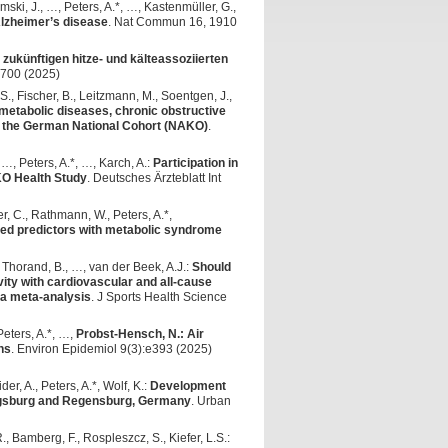
ski, J., …, Peters, A.*, …, Kastenmüller, G.,
 Alzheimer’s disease
. Nat Commun 16, 1910
zukünftigen hitze- und kälteassoziierten
-700 (2025)
 S., Fischer, B., Leitzmann, M., Soentgen, J.,
ometabolic diseases, chronic obstructive
f the German National Cohort (NAKO)
.
 …, Peters, A.*, …, Karch, A.:
Participation in
O Health Study
. Deutsches Ärzteblatt Int
r, C., Rathmann, W., Peters, A.*,
sed predictors with metabolic syndrome
, Thorand, B., …, van der Beek, A.J.:
Should
vity with cardiovascular and all-cause
ata meta-analysis
. J Sports Health Science
Peters, A.*, …,
Probst-Hensch, N.: Air
ns
. Environ Epidemiol 9(3):e393 (2025)
er, A., Peters, A.*, Wolf, K.:
Development
 Augsburg and Regensburg, Germany
. Urban
R., Bamberg, F., Rospleszcz, S., Kiefer, L.S.: