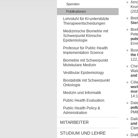
Arno
Spenden
Krum
(20
Publikationen
Brei
Lehrstuhl für KI-unterstützte
Ster
Therapieentscheidungen
Brei
Medizinische Biometrie mit
Pete
Schwerpunkt Klinische
pulm
Epidemiologie
Envi
Professur für Public Health
Busc
Implementation Science
the
122
Biometrie mit Schwerpunkt
Molekulare Medizin
Chew
Wald
Vestibular Epidemiology
and 
Biostatistik mit Schwerpunkt
Cill
Onkologie
work
mort
Medizin und Informatik
14:
Public Health Evaluation
Dale
poll
Public Health Policy &
PMI
Administration
Dall
MITARBEITER
and 
Clim
STUDIUM UND LEHRE
Dial