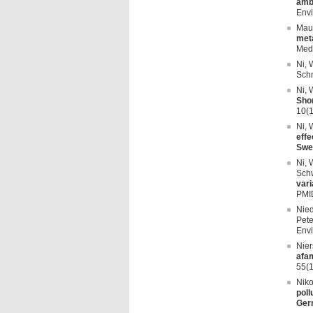
ambi
Envi
Maus
meta
Med
Ni, 
Schn
Ni, 
Shor
10(1
Ni, 
effe
Swe
Ni, 
Schw
vari
PMI
Nied
Pete
Envi
Nier
afam
55(
Niko
poll
Ger