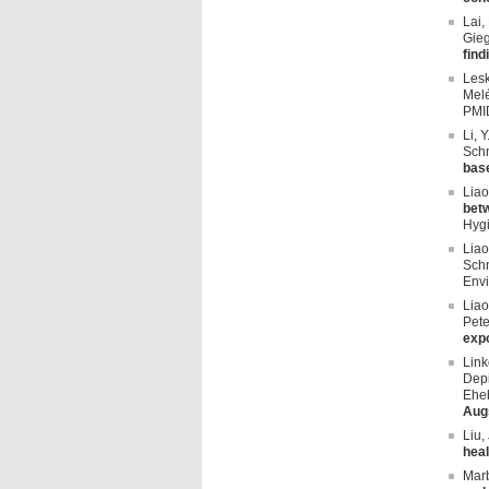
Lai,
Gieg
find
Lesk
Melé
PMI
Li, 
Schn
bas
Liao
betw
Hygi
Liao
Schn
Envi
Liao
Pete
exp
Link
Depi
Eheb
Aug
Liu,
heal
Marb