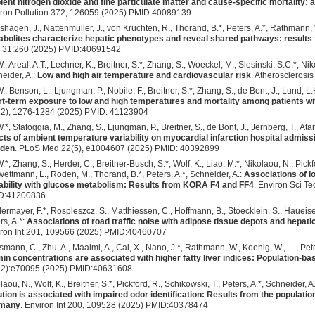
ent nitrogen dioxide and fine particulate matter and cause-specific mortality: 
ron Pollution 372, 126059 (2025) PMID:40089139
hagen, J., Nattenmüller, J., von Krüchten, R., Thorand, B.*, Peters, A.*, Rathmann,
bolites characterize hepatic phenotypes and reveal shared pathways: results
 31:260 (2025) PMID:40691542
W., Areal, A.T., Lechner, K., Breitner, S.*, Zhang, S., Woeckel, M., Slesinski, S.C.*, Ni
eider, A.:
Low and high air temperature and cardiovascular risk
. Atheroscleros
W., Benson, L., Ljungman, P., Nobile, F., Breitner, S.*, Zhang, S., de Bont, J., Lund, L
t-term exposure to low and high temperatures and mortality among patients wit
2), 1276-1284 (2025) PMID: 41123904
W.*, Stafoggia, M., Zhang, S., Ljungman, P., Breitner, S., de Bont, J., Jernberg, T., Atar
cts of ambient temperature variability on myocardial infarction hospital admis
den
. PLoS Med 22(5), e1004607 (2025) PMID: 40392899
W.*, Zhang, S., Herder, C., Breitner-Busch, S.*, Wolf, K., Liao, M.*, Nikolaou, N., Pic
ettmann, L., Roden, M., Thorand, B.*, Peters, A.*, Schneider, A.:
Associations of l
ability with glucose metabolism: Results from KORA F4 and FF4
. Environ Sci T
D:41200836
ermayer, F.*, Rospleszcz, S., Matthiessen, C., Hoffmann, B., Stoecklein, S., Haueise, 
rs, A.*:
Associations of road traffic noise with adipose tissue depots and hepat
ron Int 201, 109566 (2025) PMID:40460707
smann, C., Zhu, A., Maalmi, A., Cai, X., Nano, J.*, Rathmann, W., Koenig, W., …, Pete
in concentrations are associated with higher fatty liver indices: Population-
12):e70095 (2025) PMID:40631608
laou, N., Wolf, K., Breitner, S.*, Pickford, R., Schikowski, T., Peters, A.*, Schneider, A
ution is associated with impaired odor identification: Results from the populat
many
. Environ Int 200, 109528 (2025) PMID:40378474