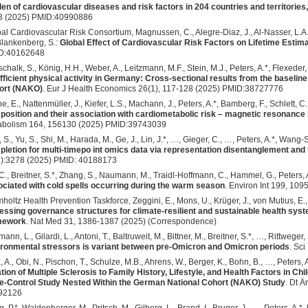
en of cardiovascular diseases and risk factors in 204 countries and territories
3 (2025) PMID:40990886
al Cardiovascular Risk Consortium, Magnussen, C., Alegre-Diaz, J., Al-Nasser, L.A.,
lankenberg, S.:
Global Effect of Cardiovascular Risk Factors on Lifetime Estim
D:40162648
schalk, S., König, H.H., Weber, A., Leitzmann, M.F., Stein, M.J., Peters, A.*, Flexeder,
fficient physical activity in Germany: Cross-sectional results from the baseli
ort (NAKO)
. Eur J Health Economics 26(1), 117-128 (2025) PMID:38727776
e, E., Nattenmüller, J., Kiefer, L.S., Machann, J., Peters, A.*, Bamberg, F., Schlett, C
osition and their association with cardiometabolic risk – magnetic resonance
abolism 164, 156130 (2025) PMID:39743039
 S., Yu, S., Shi, M., Harada, M., Ge, J., Lin, J.*, …, Gieger, C., …, Peters, A.*, Wang-S
letion for multi-timepo int omics data via representation disentanglement and
):3278 (2025) PMID: 40188173
C., Breitner, S.*, Zhang, S., Naumann, M., Traidl-Hoffmann, C., Hammel, G., Peters, A.
ciated with cold spells occurring during the warm season
. Environ Int 199, 10
holtz Health Prevention Taskforce, Zeggini, E., Mons, U., Krüger, J., von Mutius, E., Z
ssing governance structures for climate-resilient and sustainable health sy
mework
. Nat Med 31, 1386-1387 (2025) (Correspondence)
ann, L., Gilardi, L., Antoni, T., Baltruweit, M., Bittner, M., Breitner, S.*, …, Rittweger, 
ronmental stressors is variant between pre-Omicron and Omicron periods
. Sc
, A., Obi, N., Pischon, T., Schulze, M.B., Ahrens, W., Berger, K., Bohn, B., …, Peters, 
tion of Multiple Sclerosis to Family History, Lifestyle, and Health Factors in C
-Control Study Nested Within the German National Cohort (NAKO) Study
. Dt Ä
92126