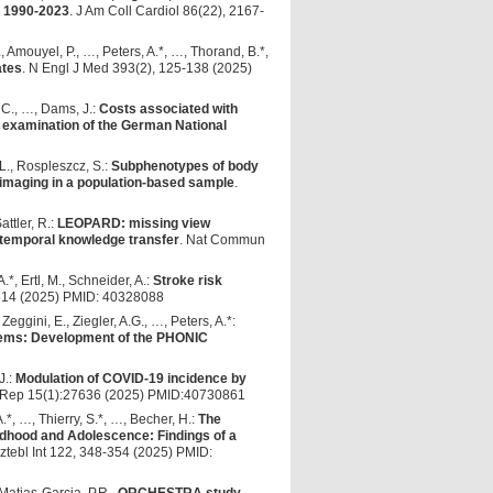
, 1990-2023
. J Am Coll Cardiol 86(22), 2167-
 Amouyel, P., …, Peters, A.*, …, Thorand, B.*,
ates
. N Engl J Med 393(2), 125-138 (2025)
 C., …, Dams, J.:
Costs associated with
ne examination of the German National
.L., Rospleszcz, S.:
Subphenotypes of body
 imaging in a population-based sample
.
attler, R.:
LEOPARD: missing view
 temporal knowledge transfer
. Nat Commun
*, Ertl, M., Schneider, A.:
Stroke risk
9514 (2025) PMID: 40328088
eggini, E., Ziegler, A.G., …, Peters, A.*:
stems: Development of the PHONIC
J.:
Modulation of COVID-19 incidence by
i Rep 15(1):27636 (2025) PMID:40730861
A.*, …, Thierry, S.*, …, Becher, H.:
The
hildhood and Adolescence: Findings of a
rztebl Int 122, 348-354 (2025) PMID: