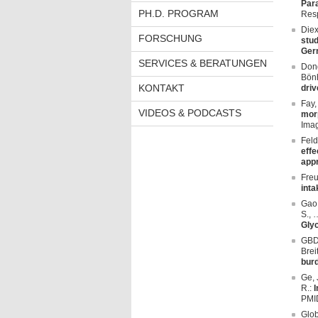
Para
PH.D. PROGRAM
Resp
Diex
FORSCHUNG
stud
Ger
SERVICES & BERATUNGEN
Dong
Bönh
KONTAKT
driv
Fay,
VIDEOS & PODCASTS
morp
Imag
Feld
effe
app
Freu
inta
Gao,
S., 
Glyc
GBD 
Brei
burd
Ge, 
R.:
I
PMI
Glob