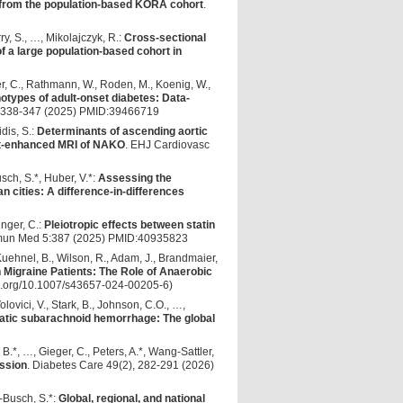
 from the population-based KORA cohort
.
rry, S., …, Mikolajczyk, R.:
Cross-sectional
f a large population-based cohort in
er, C., Rathmann, W., Roden, M., Koenig, W.,
types of adult-onset diabetes: Data-
, 338-347 (2025) PMID:39466719
dis, S.:
Determinants of ascending aortic
st-enhanced MRI of NAKO
. EHJ Cardiovasc
usch, S.*, Huber, V.*:
Assessing the
n cities: A difference-in-differences
inger, C.:
Pleiotropic effects between statin
un Med 5:387 (2025) PMID:40935823
 Kuehnel, B., Wilson, R., Adam, J., Brandmaier,
Migraine Patients: The Role of Anaerobic
oi.org/10.1007/s43657-024-00205-6)
vici, V., Stark, B., Johnson, C.O., …,
matic subarachnoid hemorrhage: The global
 B.*, …, Gieger, C., Peters, A.*, Wang-Sattler,
ssion
. Diabetes Care 49(2), 282-291 (2026)
-Busch, S.*:
Global, regional, and national