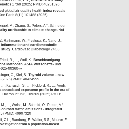
 Matias-Garcia, P.R.,
ORCHESTRA study
igenetics 17:60 (2025) PMID: 40251596
d global air quality health index reveals
One Earth 8(11):101488 (2025)
engel, M., Zhang, S., Peters, A.*, Schneider,
ity attributable to climate change.
Nat
., Rathmann, W., Prystupa, K., Nano, J.,
 inflammation and cardiometabolic
4 study
. Cardiovasc Diabetology 24:83
Fried, R., …, Wolf, K.:
Beschleunigung
ische Methoden. AStA Wirtschafts- und
3-025-00360-w
inger, C., Kiel, S.:
Thyroid volume – new
36 (2025) PMID: 40424555
 …, Karrasch, S., …, Pickford, R., …, Vogli,
-associated exposome profile in the era of
. Environ Int 196, 109269 (2025) PMID:
, M., …, Weiss, M., Schmid, O., Peters, A.*,
 on road traffic emissions - integrated
025) PMID: 40907320
t, C.L., Bamberg, F., Walter, S.S., Maurer, E.:
nvestigation from a population-based