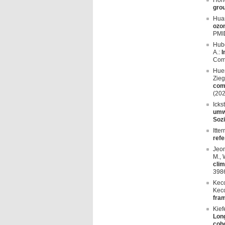
Hong
grou
Huan
ozon
PMI
Hube
A.:
I
Com
Huem
Zieg
comp
(20
Icks
umwe
Sozi
Itte
refe
Jeon
M., 
clim
398
Keco
Keco
fram
Kief
Long
coh